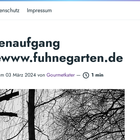
enschutz
Impressum
enaufgang
ewww.fuhnegarten.de
t am 03 März 2024 von
Gourmetkater
—
1 min