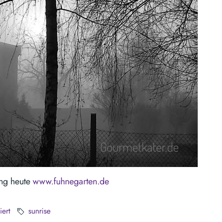
ng heute
www.fuhnegarten.de
iert
sunrise