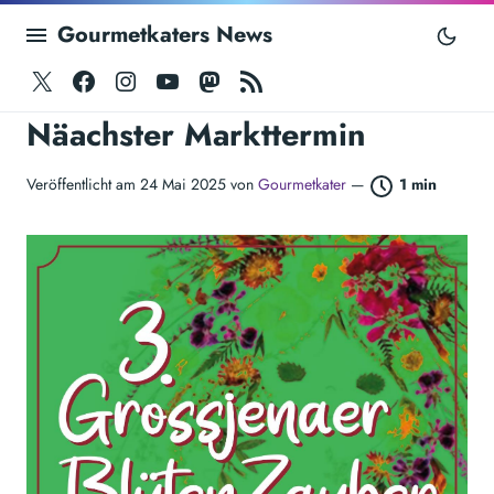
Gourmetkaters News
Twitter
Facebook
Instagram
Youtube
Mastodon
RSS
Näachster Markttermin
Veröffentlicht am 24 Mai 2025 von
Gourmetkater
—
1 min