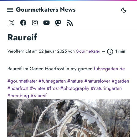
Gourmetkaters News
Twitter
Facebook
Instagram
Youtube
Mastodon
RSS
Raureif
Veröffentlicht am 22 Januar 2025 von
Gourmetkater
—
1 min
Raureif im Garten Hoarfrost in my garden
fuhnegarten.de
#
gourmetkater
#
fuhnegarten
#
nature
#
naturelover
#
garden
#
hoarfrost
#
winter
#
frost
#
photography
#
naturimgarten
#
bernburg
#
raureif