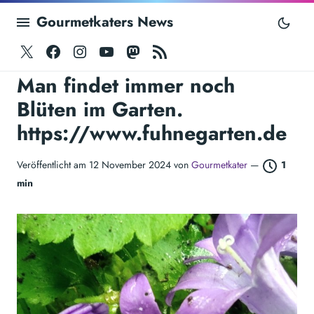
Gourmetkaters News
Twitter
Facebook
Instagram
Youtube
Mastodon
RSS
Man findet immer noch
Blüten im Garten.
https://www.fuhnegarten.de
Veröffentlicht am 12 November 2024 von
Gourmetkater
—
1
min