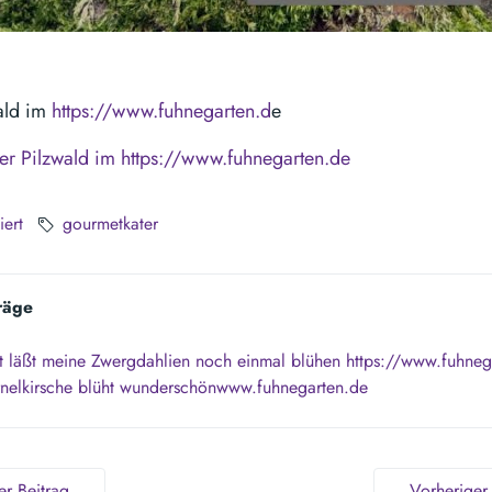
ald im
https://www.fuhnegarten.d
e
ner Pilzwald im https://www.fuhnegarten.de
iert
gourmetkater
räge
t läßt meine Zwergdahlien noch einmal blühen https://www.fuhneg
nelkirsche blüht wunderschönwww.fuhnegarten.de
r Beitrag
Vorheriger