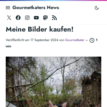
Gourmetkaters News
Twitter
Facebook
Instagram
Youtube
Mastodon
RSS
Meine Bilder kaufen!
Veröffentlicht am 17 September 2024 von
Gourmetkater
—
1
min