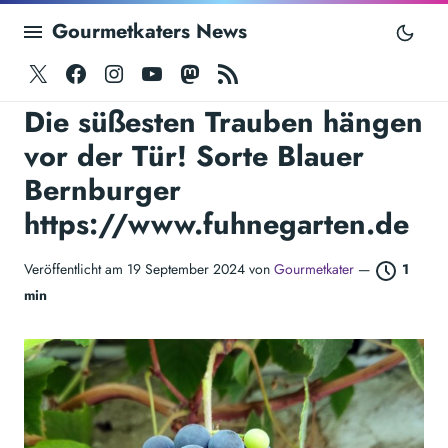
Gourmetkaters News
Twitter
Facebook
Instagram
Youtube
Mastodon
RSS
Die süßesten Trauben hängen
vor der Tür! Sorte Blauer
Bernburger
https://www.fuhnegarten.de
Veröffentlicht am 19 September 2024 von
Gourmetkater
—
1
min