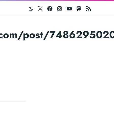
Twitter
Facebook
Instagram
Youtube
Mastodon
RSS
blr.com/post/74862950