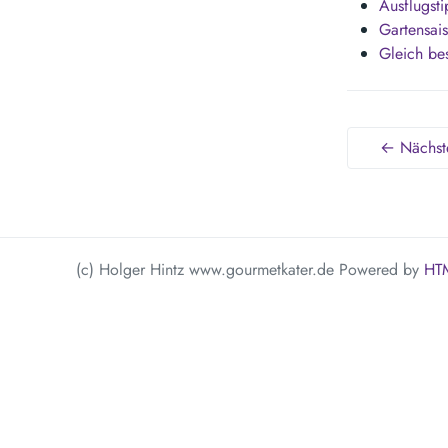
Ausflugst
Gartensai
Gleich bes
← Nächste
(c) Holger Hintz www.gourmetkater.de
Powered by
HT