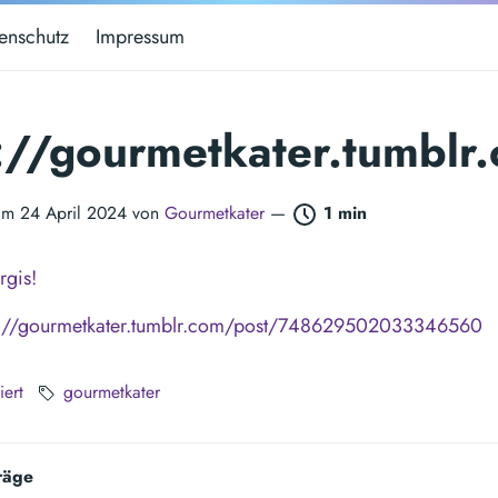
enschutz
Impressum
s://gourmetkater.tum
 am 24 April 2024 von
Gourmetkater
—
1 min
rgis!
s://gourmetkater.tumblr.com/post/748629502033346560
iert
gourmetkater
räge